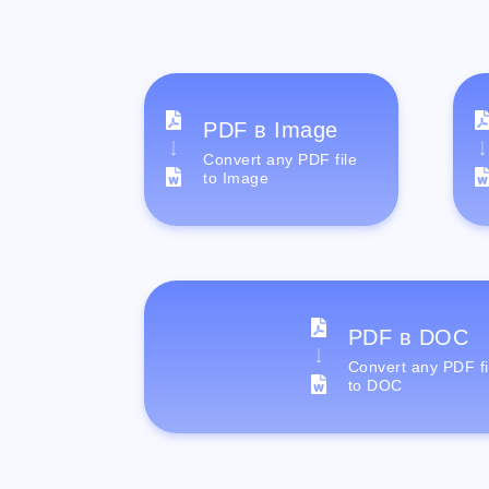
PDF в Image
Convert any PDF file
to Image
PDF в DOC
Convert any PDF fi
to DOC