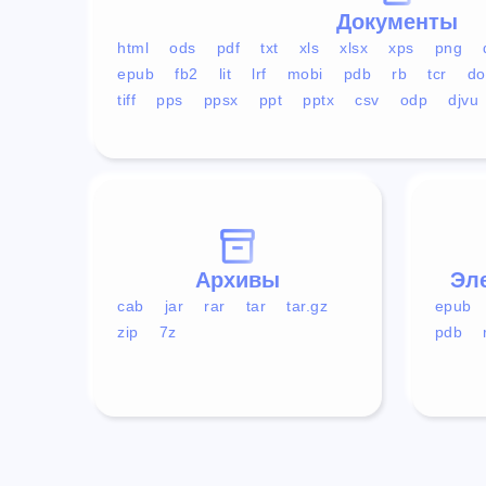
Документы
html
ods
pdf
txt
xls
xlsx
xps
png
epub
fb2
lit
lrf
mobi
pdb
rb
tcr
do
tiff
pps
ppsx
ppt
pptx
csv
odp
djvu
Архивы
Эл
cab
jar
rar
tar
tar.gz
epub
zip
7z
pdb