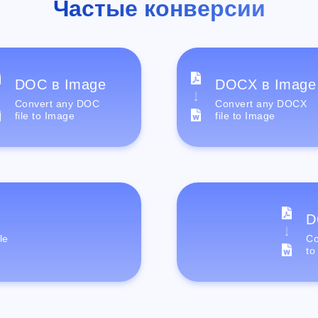
Частые конверсии
DOC в Image
DOCX в Image
Convert any DOC
Convert any DOCX
file to Image
file to Image
D
le
Co
to