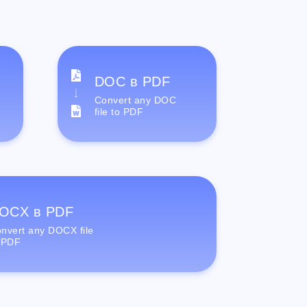
DOC в PDF
Convert any DOC
file to PDF
OCX в PDF
nvert any DOCX file
 PDF