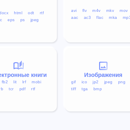
avi
flv
m4v
mkv
mov
docx
html
odt
rtf
aac
ac3
flac
mka
mp
c
eps
ps
jpeg
ектронные книги
Изображения
fb2
lit
lrf
mobi
gif
ico
jp2
jpeg
png
rb
tcr
pdf
rtf
tiff
tga
bmp