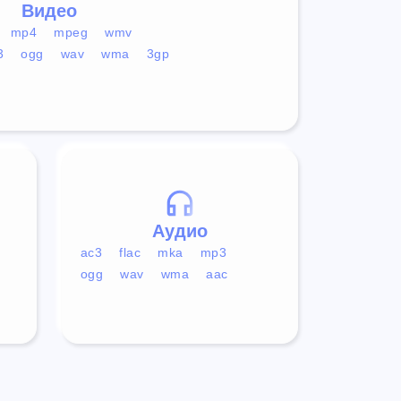
Видео
mp4
mpeg
wmv
3
ogg
wav
wma
3gp
Аудио
ac3
flac
mka
mp3
ogg
wav
wma
aac