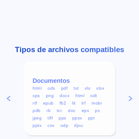
Tipos de archivos compatibles
Documentos
Víd
html
ods
pdf
txt
xls
xlsx
avi
xps
png
docx
html
odt
mp4
rtf
epub
fb2
lit
lrf
mobi
aa
pdb
rb
tcr
doc
eps
ps
ogg
jpeg
tiff
pps
ppsx
ppt
pptx
csv
odp
djvu