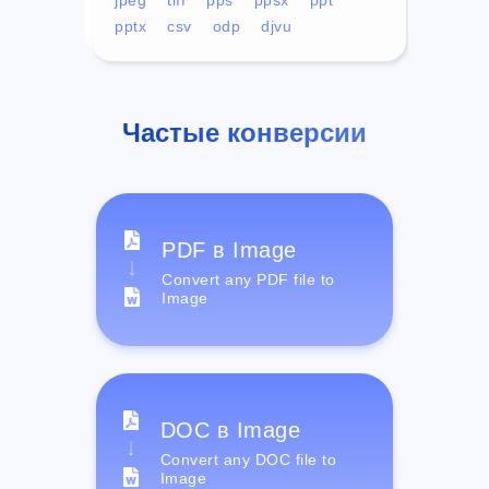
pptx
csv
odp
djvu
Частые конверсии
PDF в Image
Convert any PDF file to
Image
DOC в Image
Convert any DOC file to
Image