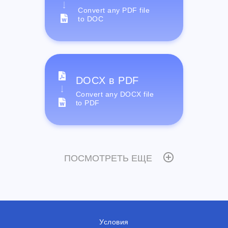
Convert any PDF file
to DOC
DOCX в PDF
Convert any DOCX file
to PDF
ПОСМОТРЕТЬ ЕЩЕ
Условия