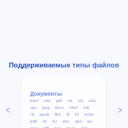
Поддерживаемые типы файлов
Документы
Вид
html
ods
pdf
txt
xls
xlsx
avi
xps
png
docx
html
odt
mp4
rtf
epub
fb2
lit
lrf
mobi
aa
pdb
rb
tcr
doc
eps
ps
ogg
jpeg
tiff
pps
ppsx
ppt