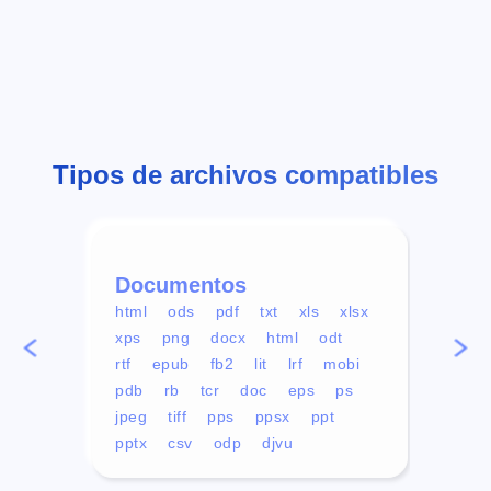
Tipos de archivos compatibles
Documentos
Víd
html
ods
pdf
txt
xls
xlsx
avi
xps
png
docx
html
odt
mp4
rtf
epub
fb2
lit
lrf
mobi
aa
pdb
rb
tcr
doc
eps
ps
ogg
jpeg
tiff
pps
ppsx
ppt
pptx
csv
odp
djvu