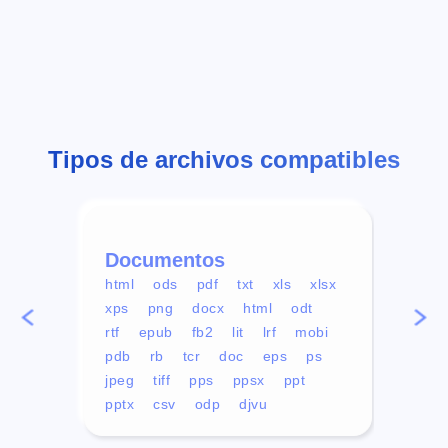
Tipos de archivos compatibles
Documentos
Víd
html
ods
pdf
txt
xls
xlsx
avi
xps
png
docx
html
odt
mp4
rtf
epub
fb2
lit
lrf
mobi
aa
pdb
rb
tcr
doc
eps
ps
ogg
jpeg
tiff
pps
ppsx
ppt
pptx
csv
odp
djvu