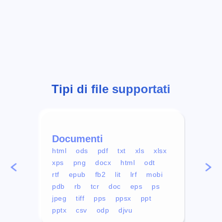
Tipi di file supportati
Documenti
Vid
html
ods
pdf
txt
xls
xlsx
avi
xps
png
docx
html
odt
mp4
rtf
epub
fb2
lit
lrf
mobi
aa
pdb
rb
tcr
doc
eps
ps
ogg
jpeg
tiff
pps
ppsx
ppt
pptx
csv
odp
djvu