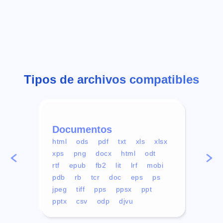
Tipos de archivos compatibles
Documentos
Víd
html
ods
pdf
txt
xls
xlsx
avi
xps
png
docx
html
odt
mp4
rtf
epub
fb2
lit
lrf
mobi
aa
pdb
rb
tcr
doc
eps
ps
ogg
jpeg
tiff
pps
ppsx
ppt
pptx
csv
odp
djvu