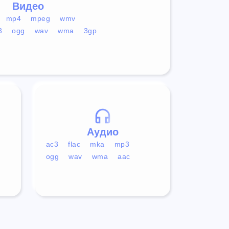
Видео
mp4
mpeg
wmv
3
ogg
wav
wma
3gp
Аудио
ac3
flac
mka
mp3
ogg
wav
wma
aac