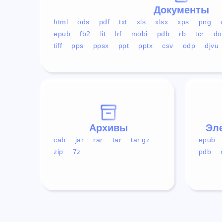
Документы
html
ods
pdf
txt
xls
xlsx
xps
png
epub
fb2
lit
lrf
mobi
pdb
rb
tcr
do
tiff
pps
ppsx
ppt
pptx
csv
odp
djvu
Архивы
Эл
cab
jar
rar
tar
tar.gz
epub
zip
7z
pdb