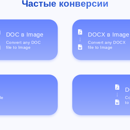
Частые конверсии
DOC в Image
DOCX в Image
Convert any DOC
Convert any DOCX
file to Image
file to Image
D
le
Co
to