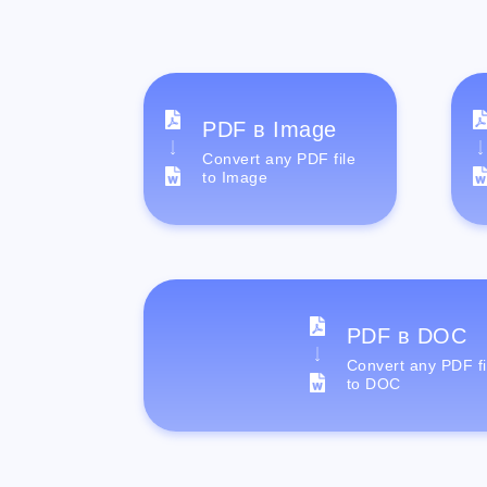
PDF в Image
Convert any PDF file
to Image
PDF в DOC
Convert any PDF fi
to DOC