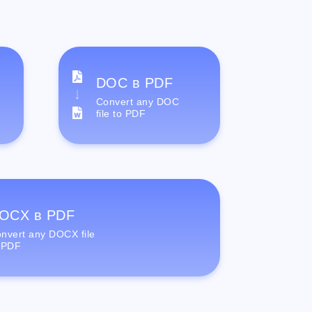
DOC в PDF
Convert any DOC
file to PDF
OCX в PDF
nvert any DOCX file
 PDF