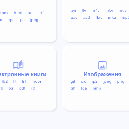
avi
flv
m4v
mkv
mov
docx
html
odt
rtf
aac
ac3
flac
mka
mp
c
eps
ps
jpeg
ектронные книги
Изображения
fb2
lit
lrf
mobi
gif
ico
jp2
jpeg
png
rb
tcr
pdf
rtf
tiff
tga
bmp