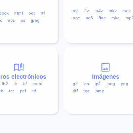
avi
flv
m4v
mkv
mov
docx
html
odt
rtf
aac
ac3
flac
mka
mp
c
eps
ps
jpeg
bros electrónicos
Imágenes
fb2
lit
lrf
mobi
gif
ico
jp2
jpeg
png
rb
tcr
pdf
rtf
tiff
tga
bmp