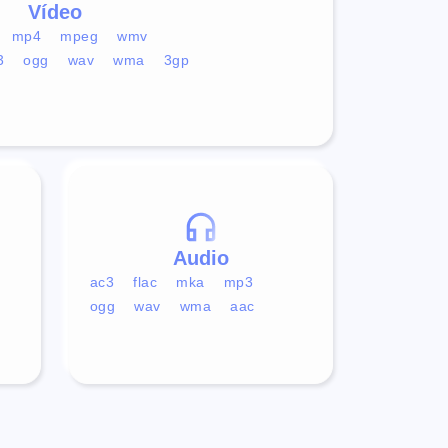
Vídeo
mp4
mpeg
wmv
3
ogg
wav
wma
3gp
Audio
ac3
flac
mka
mp3
ogg
wav
wma
aac