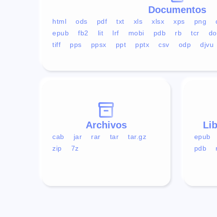
Documentos
html
ods
pdf
txt
xls
xlsx
xps
png
epub
fb2
lit
lrf
mobi
pdb
rb
tcr
do
tiff
pps
ppsx
ppt
pptx
csv
odp
djvu
Archivos
Li
cab
jar
rar
tar
tar.gz
epub
zip
7z
pdb