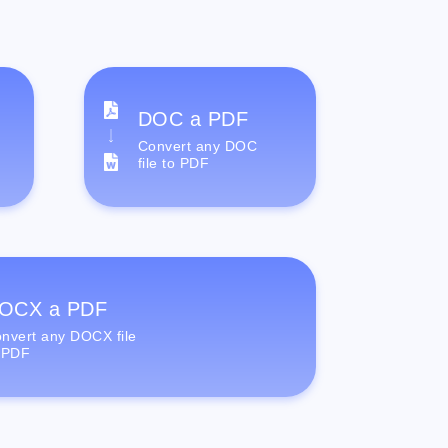
DOC a PDF
Convert any DOC
file to PDF
OCX a PDF
nvert any DOCX file
 PDF