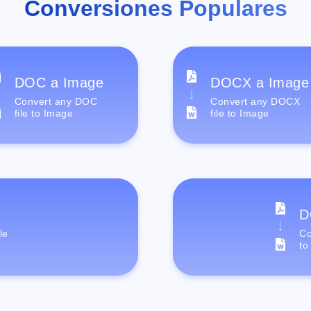
Conversiones Populares
DOC a Image
DOCX a Image
Convert any DOC
Convert any DOCX
file to Image
file to Image
D
le
Co
to