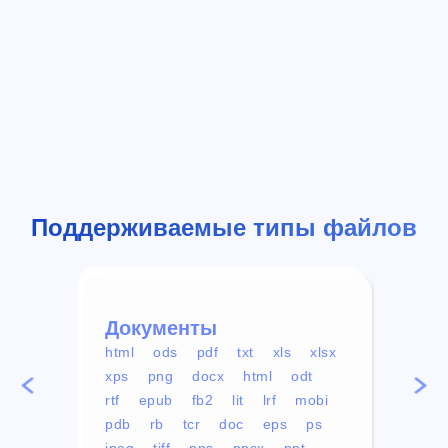
Поддерживаемые типы файлов
Документы
Вид
html
ods
pdf
txt
xls
xlsx
avi
xps
png
docx
html
odt
mp4
rtf
epub
fb2
lit
lrf
mobi
aa
pdb
rb
tcr
doc
eps
ps
ogg
jpeg
tiff
pps
ppsx
ppt