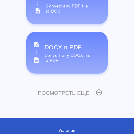
Convert any PDF file
to DOC
DOCX в PDF
Convert any DOCX file
to PDF
ПОСМОТРЕТЬ ЕЩЕ
Условия