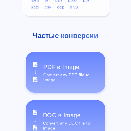
pptx
csv
odp
djvu
Частые конверсии
PDF в Image
Convert any PDF file to
Image
DOC в Image
Convert any DOC file to
Image