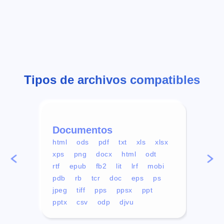
Tipos de archivos compatibles
Documentos
Víd
html
ods
pdf
txt
xls
xlsx
avi
xps
png
docx
html
odt
mp4
rtf
epub
fb2
lit
lrf
mobi
aa
pdb
rb
tcr
doc
eps
ps
ogg
jpeg
tiff
pps
ppsx
ppt
pptx
csv
odp
djvu