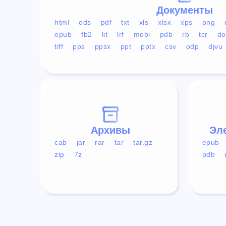
Документы
html
ods
pdf
txt
xls
xlsx
xps
png
epub
fb2
lit
lrf
mobi
pdb
rb
tcr
do
tiff
pps
ppsx
ppt
pptx
csv
odp
djvu
Архивы
Эл
cab
jar
rar
tar
tar.gz
epub
zip
7z
pdb