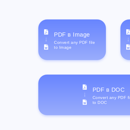
PDF в Image
Convert any PDF file
to Image
PDF в DOC
Convert any PDF fi
to DOC