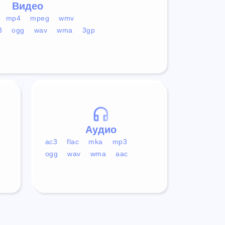
Видео
mp4
mpeg
wmv
3
ogg
wav
wma
3gp
Аудио
ac3
flac
mka
mp3
ogg
wav
wma
aac