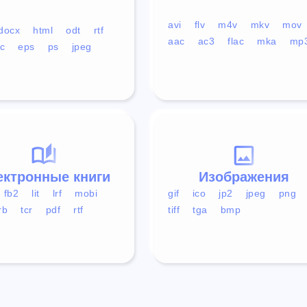
avi
flv
m4v
mkv
mov
docx
html
odt
rtf
aac
ac3
flac
mka
mp
c
eps
ps
jpeg
ектронные книги
Изображения
fb2
lit
lrf
mobi
gif
ico
jp2
jpeg
png
rb
tcr
pdf
rtf
tiff
tga
bmp