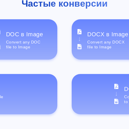
Частые конверсии
DOC в Image
DOCX в Image
Convert any DOC
Convert any DOCX
file to Image
file to Image
D
le
Co
to