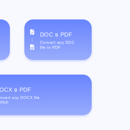
DOC в PDF
Convert any DOC
file to PDF
OCX в PDF
nvert any DOCX file
 PDF