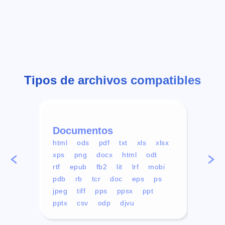
Tipos de archivos compatibles
Documentos
Víd
html
ods
pdf
txt
xls
xlsx
avi
xps
png
docx
html
odt
mp4
rtf
epub
fb2
lit
lrf
mobi
aa
pdb
rb
tcr
doc
eps
ps
ogg
jpeg
tiff
pps
ppsx
ppt
pptx
csv
odp
djvu