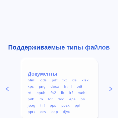
Поддерживаемые типы файлов
Документы
Вид
html
ods
pdf
txt
xls
xlsx
avi
xps
png
docx
html
odt
mp4
rtf
epub
fb2
lit
lrf
mobi
aa
pdb
rb
tcr
doc
eps
ps
ogg
jpeg
tiff
pps
ppsx
ppt
pptx
csv
odp
djvu