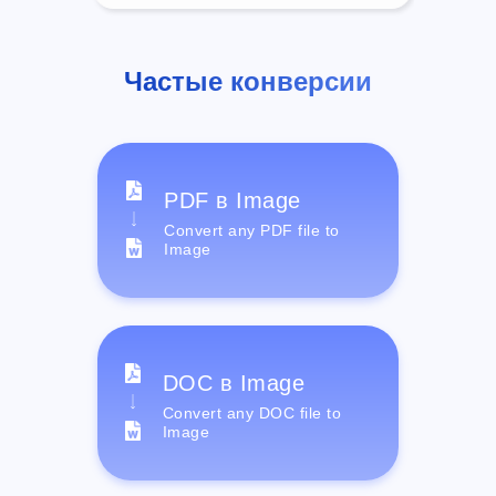
Частые конверсии
PDF в Image
Convert any PDF file to
Image
DOC в Image
Convert any DOC file to
Image