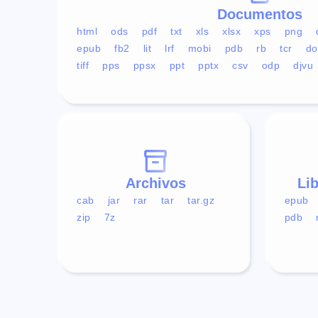
Documentos
html
ods
pdf
txt
xls
xlsx
xps
png
epub
fb2
lit
lrf
mobi
pdb
rb
tcr
do
tiff
pps
ppsx
ppt
pptx
csv
odp
djvu
Archivos
Li
cab
jar
rar
tar
tar.gz
epub
zip
7z
pdb