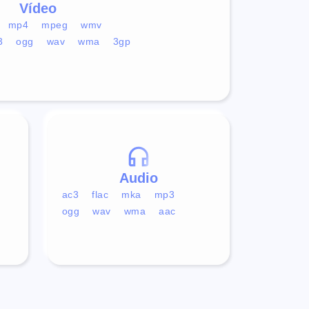
Vídeo
mp4
mpeg
wmv
3
ogg
wav
wma
3gp
Audio
ac3
flac
mka
mp3
ogg
wav
wma
aac