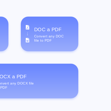
DOC a PDF
Convert any DOC
file to PDF
OCX a PDF
nvert any DOCX file
 PDF