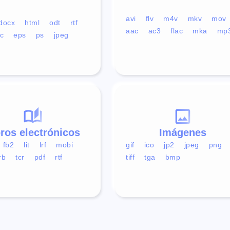
avi
flv
m4v
mkv
mov
docx
html
odt
rtf
aac
ac3
flac
mka
mp
c
eps
ps
jpeg
bros electrónicos
Imágenes
fb2
lit
lrf
mobi
gif
ico
jp2
jpeg
png
rb
tcr
pdf
rtf
tiff
tga
bmp