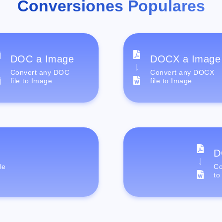
Conversiones Populares
DOC a Image
DOCX a Image
Convert any DOC
Convert any DOCX
file to Image
file to Image
D
le
Co
to