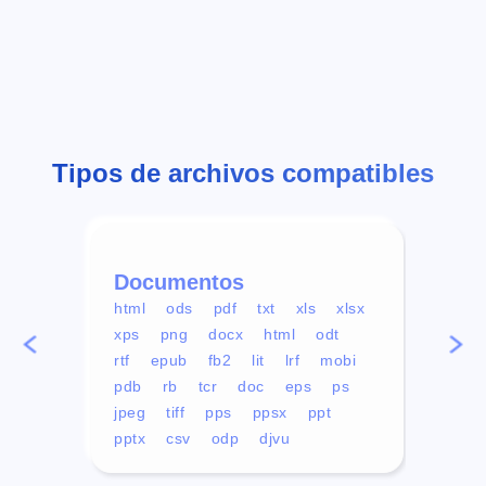
Tipos de archivos compatibles
Documentos
Víd
html
ods
pdf
txt
xls
xlsx
avi
xps
png
docx
html
odt
mp4
rtf
epub
fb2
lit
lrf
mobi
aa
pdb
rb
tcr
doc
eps
ps
ogg
jpeg
tiff
pps
ppsx
ppt
pptx
csv
odp
djvu