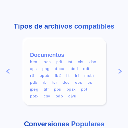
Tipos de archivos compatibles
Documentos
Víd
html
ods
pdf
txt
xls
xlsx
avi
xps
png
docx
html
odt
mp4
rtf
epub
fb2
lit
lrf
mobi
aa
pdb
rb
tcr
doc
eps
ps
ogg
jpeg
tiff
pps
ppsx
ppt
pptx
csv
odp
djvu
Conversiones Populares