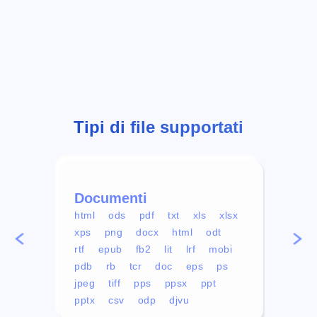
Tipi di file supportati
Documenti
Vid
html
ods
pdf
txt
xls
xlsx
avi
xps
png
docx
html
odt
mp4
rtf
epub
fb2
lit
lrf
mobi
aa
pdb
rb
tcr
doc
eps
ps
ogg
jpeg
tiff
pps
ppsx
ppt
pptx
csv
odp
djvu