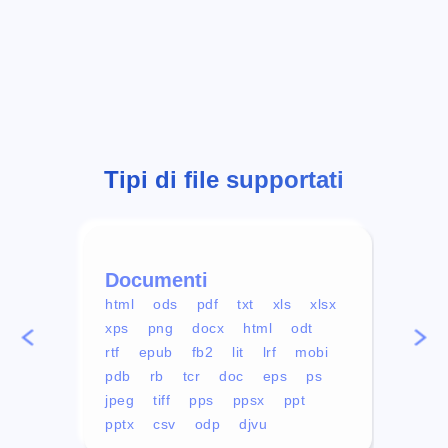
Tipi di file supportati
Documenti
Vid
html
ods
pdf
txt
xls
xlsx
avi
xps
png
docx
html
odt
mp4
rtf
epub
fb2
lit
lrf
mobi
aa
pdb
rb
tcr
doc
eps
ps
ogg
jpeg
tiff
pps
ppsx
ppt
pptx
csv
odp
djvu