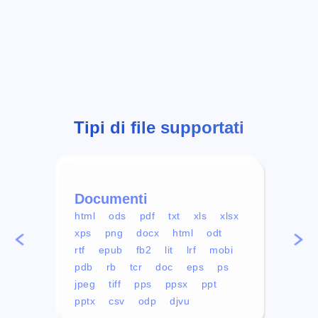
Tipi di file supportati
Documenti
Vid
html
ods
pdf
txt
xls
xlsx
avi
xps
png
docx
html
odt
mp4
rtf
epub
fb2
lit
lrf
mobi
aa
pdb
rb
tcr
doc
eps
ps
ogg
jpeg
tiff
pps
ppsx
ppt
pptx
csv
odp
djvu