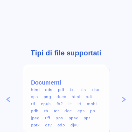
Tipi di file supportati
Documenti
Vid
html
ods
pdf
txt
xls
xlsx
avi
xps
png
docx
html
odt
mp4
rtf
epub
fb2
lit
lrf
mobi
aa
pdb
rb
tcr
doc
eps
ps
ogg
jpeg
tiff
pps
ppsx
ppt
pptx
csv
odp
djvu