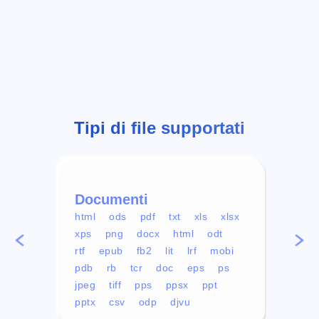
Tipi di file supportati
Documenti
Vid
html
ods
pdf
txt
xls
xlsx
avi
xps
png
docx
html
odt
mp4
rtf
epub
fb2
lit
lrf
mobi
aa
pdb
rb
tcr
doc
eps
ps
ogg
jpeg
tiff
pps
ppsx
ppt
pptx
csv
odp
djvu