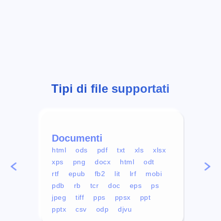
Tipi di file supportati
Documenti
Vid
html
ods
pdf
txt
xls
xlsx
avi
xps
png
docx
html
odt
mp4
rtf
epub
fb2
lit
lrf
mobi
aa
pdb
rb
tcr
doc
eps
ps
ogg
jpeg
tiff
pps
ppsx
ppt
pptx
csv
odp
djvu