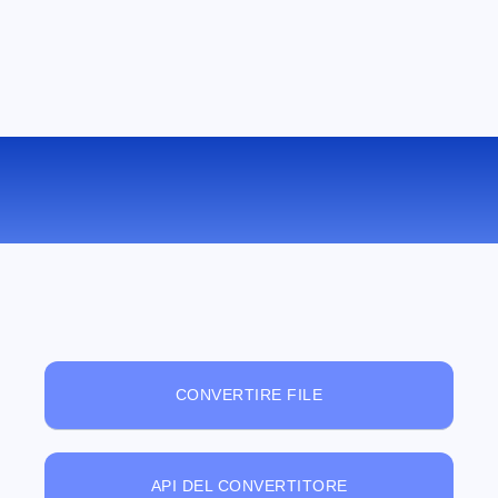
VISUALIZZATORE DI FILE ONLINE
GRATUITO
CONVERTIRE FILE
API DEL CONVERTITORE