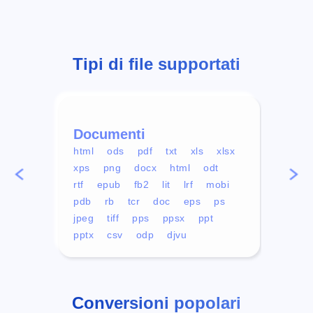
Tipi di file supportati
Documenti
Vid
html
ods
pdf
txt
xls
xlsx
avi
xps
png
docx
html
odt
mp4
rtf
epub
fb2
lit
lrf
mobi
aa
pdb
rb
tcr
doc
eps
ps
ogg
jpeg
tiff
pps
ppsx
ppt
pptx
csv
odp
djvu
Conversioni popolari