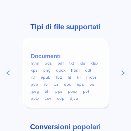
Tipi di file supportati
Documenti
Vid
html
ods
pdf
txt
xls
xlsx
avi
xps
png
docx
html
odt
mp4
rtf
epub
fb2
lit
lrf
mobi
aa
pdb
rb
tcr
doc
eps
ps
ogg
jpeg
tiff
pps
ppsx
ppt
pptx
csv
odp
djvu
Conversioni popolari