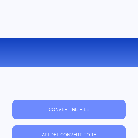
VISUALIZZATORE DI FILE ONLINE
GRATUITO
CONVERTIRE FILE
API DEL CONVERTITORE