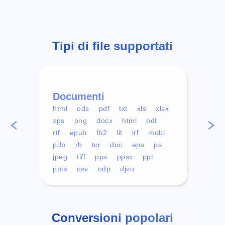
Tipi di file supportati
Documenti
Vid
html
ods
pdf
txt
xls
xlsx
avi
xps
png
docx
html
odt
mp4
rtf
epub
fb2
lit
lrf
mobi
aa
pdb
rb
tcr
doc
eps
ps
ogg
jpeg
tiff
pps
ppsx
ppt
pptx
csv
odp
djvu
Conversioni popolari