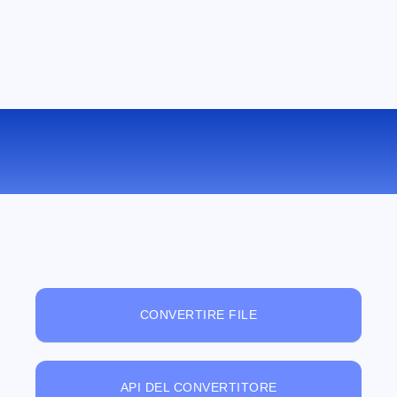
VISUALIZZATORE DI FILE ONLINE
GRATUITO
CONVERTIRE FILE
API DEL CONVERTITORE