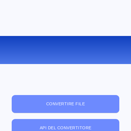
VISUALIZZATORE DI FILE ONLINE
GRATUITO
CONVERTIRE FILE
API DEL CONVERTITORE