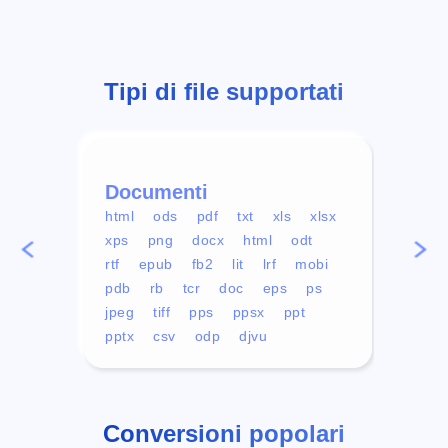
Tipi di file supportati
Documenti
Vid
html
ods
pdf
txt
xls
xlsx
avi
xps
png
docx
html
odt
mp4
rtf
epub
fb2
lit
lrf
mobi
aa
pdb
rb
tcr
doc
eps
ps
ogg
jpeg
tiff
pps
ppsx
ppt
pptx
csv
odp
djvu
Conversioni popolari