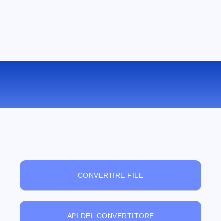
VISUALIZZATORE DI FILE ONLINE
GRATUITO
CONVERTIRE FILE
API DEL CONVERTITORE