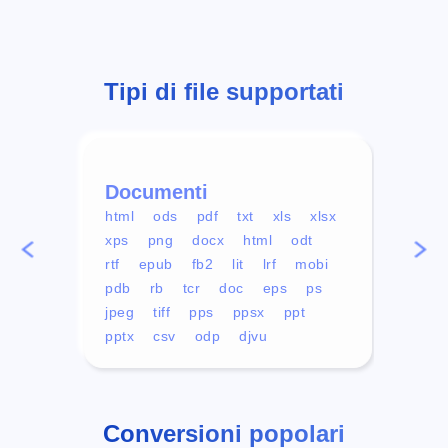
Tipi di file supportati
Documenti
Vid
html
ods
pdf
txt
xls
xlsx
avi
xps
png
docx
html
odt
mp4
rtf
epub
fb2
lit
lrf
mobi
aa
pdb
rb
tcr
doc
eps
ps
ogg
jpeg
tiff
pps
ppsx
ppt
pptx
csv
odp
djvu
Conversioni popolari