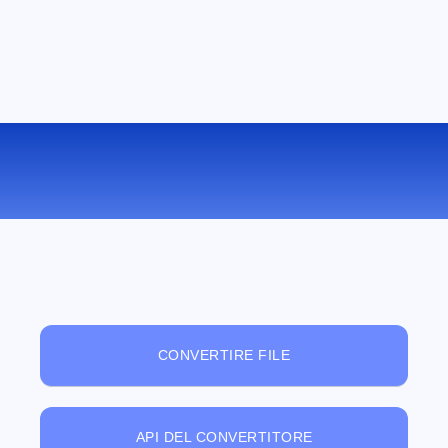
VISUALIZZATORE DI FILE ONLINE
GRATUITO
CONVERTIRE FILE
API DEL CONVERTITORE