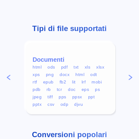
Tipi di file supportati
Documenti
Vid
html
ods
pdf
txt
xls
xlsx
avi
xps
png
docx
html
odt
mp4
rtf
epub
fb2
lit
lrf
mobi
aa
pdb
rb
tcr
doc
eps
ps
ogg
jpeg
tiff
pps
ppsx
ppt
pptx
csv
odp
djvu
Conversioni popolari