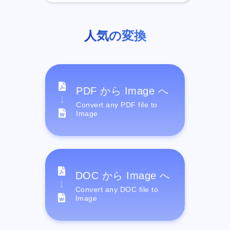
人気の変換
PDF から Image へ
Convert any PDF file to
Image
DOC から Image へ
Convert any DOC file to
Image