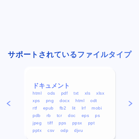
サポートされているファイルタイプ
ドキュメント
ビデ
html
ods
pdf
txt
xls
xlsx
avi
xps
png
docx
html
odt
mp4
rtf
epub
fb2
lit
lrf
mobi
aa
pdb
rb
tcr
doc
eps
ps
ogg
jpeg
tiff
pps
ppsx
ppt
pptx
csv
odp
djvu