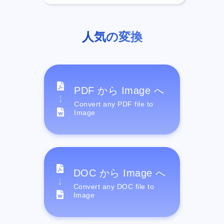
人気の変換
PDF から Image へ
Convert any PDF file to
Image
DOC から Image へ
Convert any DOC file to
Image