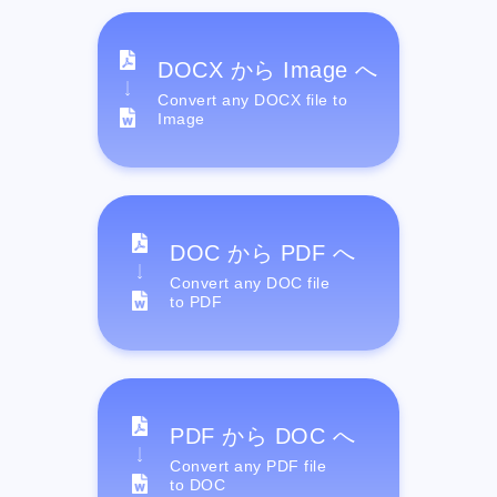
DOCX から Image へ
Convert any DOCX file to
Image
DOC から PDF へ
Convert any DOC file
to PDF
PDF から DOC へ
Convert any PDF file
to DOC