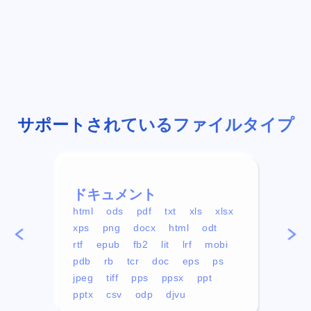
サポートされているファイルタイプ
ドキュメント
ビデ
html
ods
pdf
txt
xls
xlsx
avi
xps
png
docx
html
odt
mp4
rtf
epub
fb2
lit
lrf
mobi
aa
pdb
rb
tcr
doc
eps
ps
ogg
jpeg
tiff
pps
ppsx
ppt
pptx
csv
odp
djvu