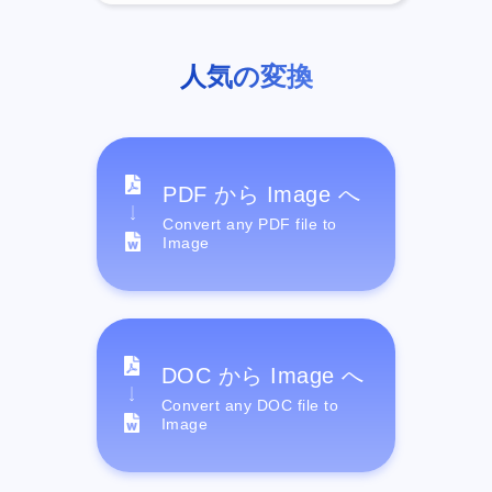
人気の変換
PDF から Image へ
Convert any PDF file to
Image
DOC から Image へ
Convert any DOC file to
Image