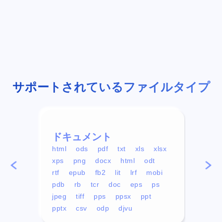
サポートされているファイルタイプ
ドキュメント
ビデ
html
ods
pdf
txt
xls
xlsx
avi
xps
png
docx
html
odt
mp4
rtf
epub
fb2
lit
lrf
mobi
aa
pdb
rb
tcr
doc
eps
ps
ogg
jpeg
tiff
pps
ppsx
ppt
pptx
csv
odp
djvu