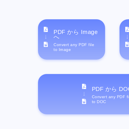
PDF から Image
へ
Convert any PDF file
to Image
PDF から DO
Convert any PDF fi
to DOC