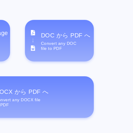
age
DOC から PDF へ
Convert any DOC
file to PDF
OCX から PDF へ
nvert any DOCX file
 PDF