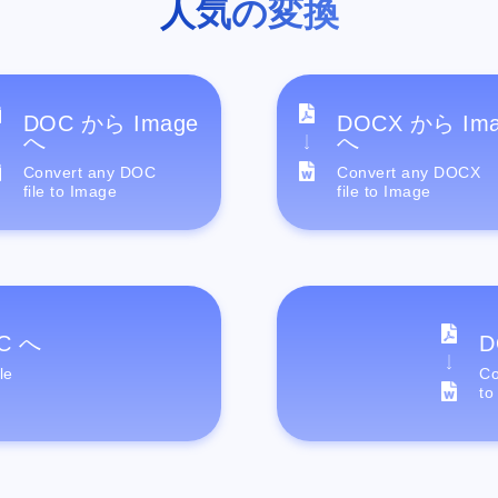
人気の変換
DOC から Image
DOCX から Im
へ
へ
Convert any DOC
Convert any DOCX
file to Image
file to Image
C へ
D
le
Co
to