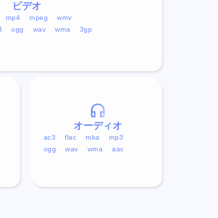
ビデオ
mp4
mpeg
wmv
3
ogg
wav
wma
3gp
オーディオ
ac3
flac
mka
mp3
ogg
wav
wma
aac