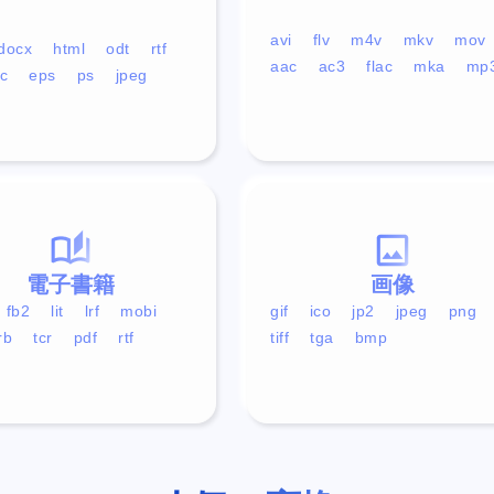
avi
flv
m4v
mkv
mov
docx
html
odt
rtf
aac
ac3
flac
mka
mp
c
eps
ps
jpeg
電子書籍
画像
fb2
lit
lrf
mobi
gif
ico
jp2
jpeg
png
rb
tcr
pdf
rtf
tiff
tga
bmp