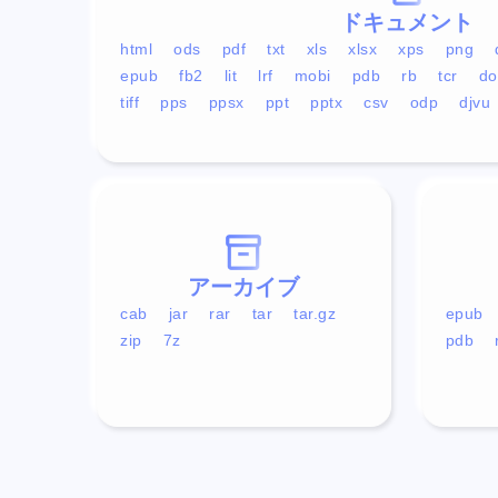
ドキュメント
html
ods
pdf
txt
xls
xlsx
xps
png
epub
fb2
lit
lrf
mobi
pdb
rb
tcr
do
tiff
pps
ppsx
ppt
pptx
csv
odp
djvu
アーカイブ
cab
jar
rar
tar
tar.gz
epub
zip
7z
pdb