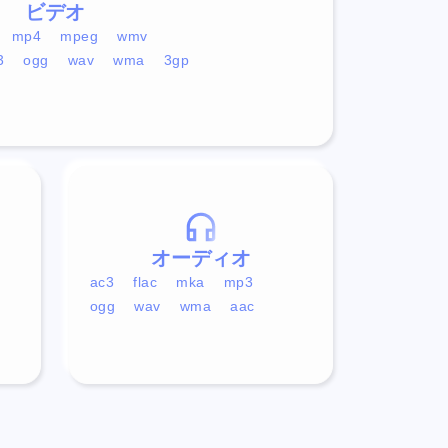
ビデオ
mp4
mpeg
wmv
3
ogg
wav
wma
3gp
オーディオ
ac3
flac
mka
mp3
ogg
wav
wma
aac