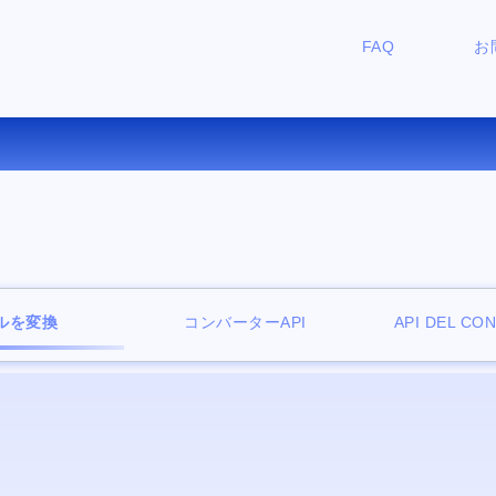
FAQ
お
G を JPEG にオンラインで変
ルを変換
コンバーターAPI
API DEL CO