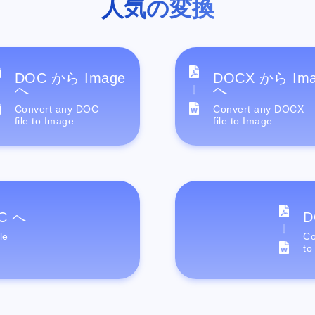
人気の変換
DOC から Image
DOCX から Im
へ
へ
Convert any DOC
Convert any DOCX
file to Image
file to Image
C へ
D
le
Co
to