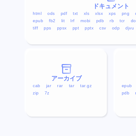
ドキュメント
html
ods
pdf
txt
xls
xlsx
xps
png
epub
fb2
lit
lrf
mobi
pdb
rb
tcr
do
tiff
pps
ppsx
ppt
pptx
csv
odp
djvu
アーカイブ
cab
jar
rar
tar
tar.gz
epub
zip
7z
pdb