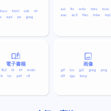
avi
flv
m4v
mkv
mov
docx
html
odt
rtf
aac
ac3
flac
mka
mp
c
eps
ps
jpeg
電子書籍
画像
fb2
lit
lrf
mobi
gif
ico
jp2
jpeg
png
rb
tcr
pdf
rtf
tiff
tga
bmp