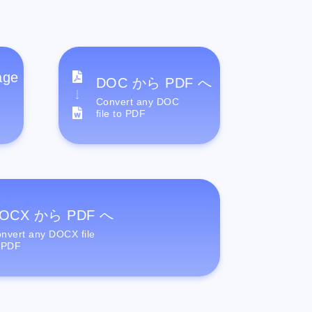
age
DOC から PDF へ
Convert any DOC
file to PDF
OCX から PDF へ
nvert any DOCX file
 PDF