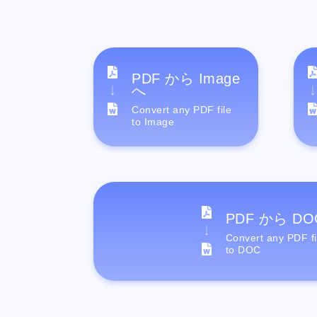
PDF から Image
へ
Convert any PDF file
to Image
PDF から DO
Convert any PDF fi
to DOC