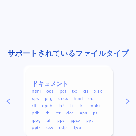
サポートされているファイルタイプ
ドキュメント
ビデ
html
ods
pdf
txt
xls
xlsx
avi
xps
png
docx
html
odt
mp4
rtf
epub
fb2
lit
lrf
mobi
aa
pdb
rb
tcr
doc
eps
ps
ogg
jpeg
tiff
pps
ppsx
ppt
pptx
csv
odp
djvu