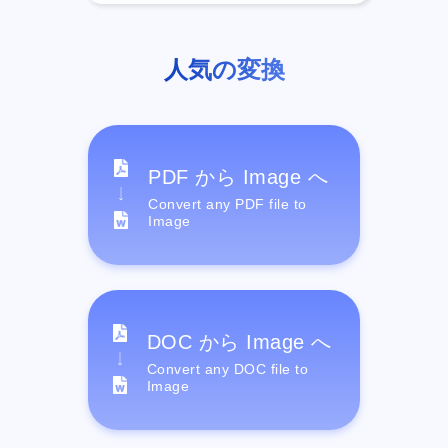
人気の変換
PDF から Image へ
Convert any PDF file to
Image
DOC から Image へ
Convert any DOC file to
Image