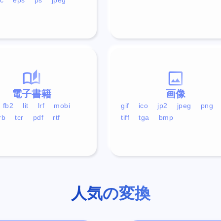
電子書籍
画像
fb2
lit
lrf
mobi
gif
ico
jp2
jpeg
png
rb
tcr
pdf
rtf
tiff
tga
bmp
人気の変換