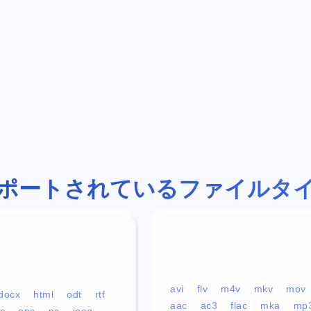
ポートされているファイルタ
avi
flv
m4v
mkv
mov
docx
html
odt
rtf
aac
ac3
flac
mka
mp
c
eps
ps
jpeg