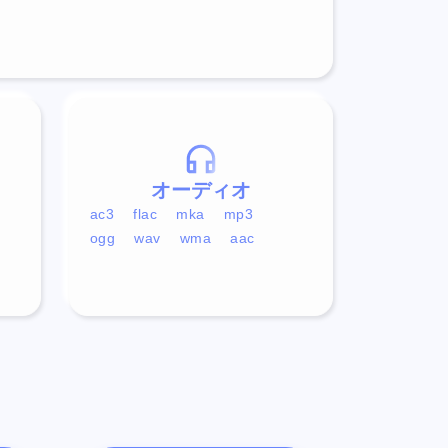
オーディオ
ac3
flac
mka
mp3
ogg
wav
wma
aac