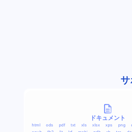
サ
ドキュメント
html
ods
pdf
txt
xls
xlsx
xps
png
epub
fb2
lit
lrf
mobi
pdb
rb
tcr
do