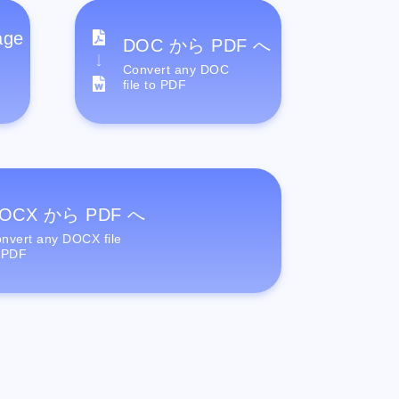
age
DOC から PDF へ
Convert any DOC
file to PDF
OCX から PDF へ
nvert any DOCX file
 PDF