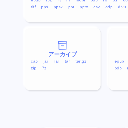
tiff
pps
ppsx
ppt
pptx
csv
odp
djvu
アーカイブ
cab
jar
rar
tar
tar.gz
epub
zip
7z
pdb