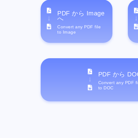
PDF から Image
へ
Convert any PDF file
to Image
PDF から DO
Convert any PDF fi
to DOC