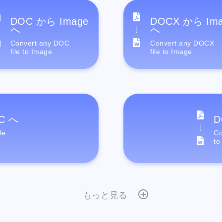
DOC から Image
DOCX から Im
へ
へ
Convert any DOC
Convert any DOCX
file to Image
file to Image
C へ
D
le
Co
to
もっと見る