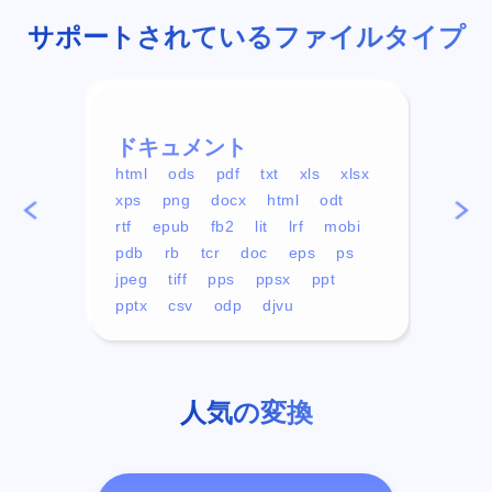
サポートされているファイルタイプ
ドキュメント
ビデ
html
ods
pdf
txt
xls
xlsx
avi
xps
png
docx
html
odt
mp4
rtf
epub
fb2
lit
lrf
mobi
aa
pdb
rb
tcr
doc
eps
ps
ogg
jpeg
tiff
pps
ppsx
ppt
pptx
csv
odp
djvu
人気の変換