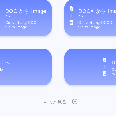
DOC から Image
DOCX から Im
へ
へ
Convert any DOC
Convert any DOCX
file to Image
file to Image
C へ
D
le
Co
to
もっと見る