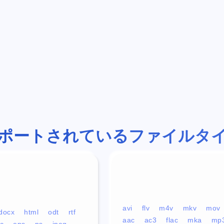
ポートされているファイルタ
avi
flv
m4v
mkv
mov
docx
html
odt
rtf
aac
ac3
flac
mka
mp
c
eps
ps
jpeg