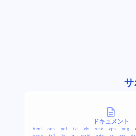
サ
ドキュメント
html
ods
pdf
txt
xls
xlsx
xps
png
epub
fb2
lit
lrf
mobi
pdb
rb
tcr
do