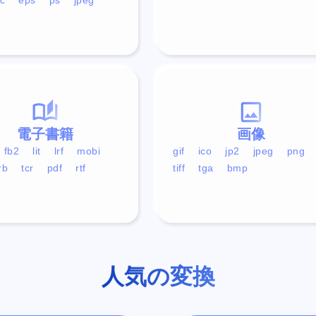
電子書籍
画像
fb2
lit
lrf
mobi
gif
ico
jp2
jpeg
png
rb
tcr
pdf
rtf
tiff
tga
bmp
人気の変換