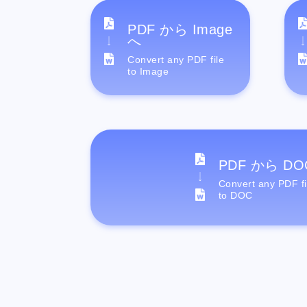
PDF から Image
へ
Convert any PDF file
to Image
PDF から DO
Convert any PDF fi
to DOC