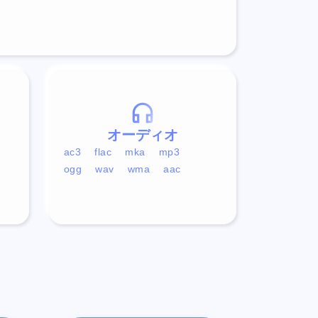
オーディオ
ac3
flac
mka
mp3
ogg
wav
wma
aac