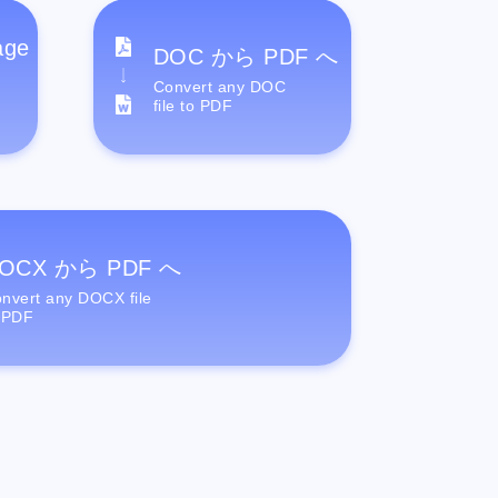
age
DOC から PDF へ
Convert any DOC
file to PDF
OCX から PDF へ
nvert any DOCX file
 PDF