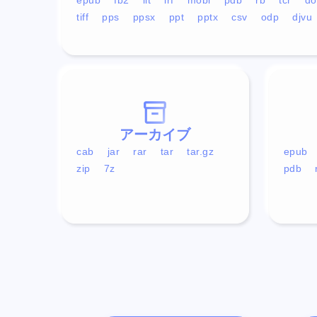
tiff
pps
ppsx
ppt
pptx
csv
odp
djvu
アーカイブ
cab
jar
rar
tar
tar.gz
epub
zip
7z
pdb