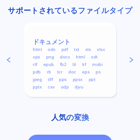
サポートされているファイルタイプ
ドキュメント
ビデ
html
ods
pdf
txt
xls
xlsx
avi
xps
png
docx
html
odt
mp4
rtf
epub
fb2
lit
lrf
mobi
aa
pdb
rb
tcr
doc
eps
ps
ogg
jpeg
tiff
pps
ppsx
ppt
pptx
csv
odp
djvu
人気の変換