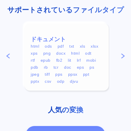
サポートされているファイルタイプ
ドキュメント
ビデ
html
ods
pdf
txt
xls
xlsx
avi
xps
png
docx
html
odt
mp4
rtf
epub
fb2
lit
lrf
mobi
aa
pdb
rb
tcr
doc
eps
ps
ogg
jpeg
tiff
pps
ppsx
ppt
pptx
csv
odp
djvu
人気の変換