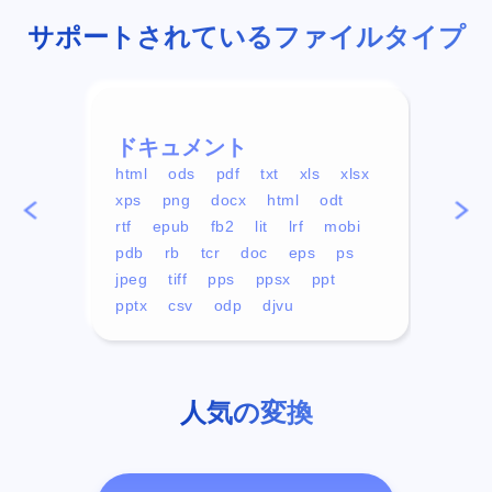
サポートされているファイルタイプ
ドキュメント
ビデ
html
ods
pdf
txt
xls
xlsx
avi
xps
png
docx
html
odt
mp4
rtf
epub
fb2
lit
lrf
mobi
aa
pdb
rb
tcr
doc
eps
ps
ogg
jpeg
tiff
pps
ppsx
ppt
pptx
csv
odp
djvu
人気の変換