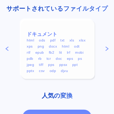
サポートされているファイルタイプ
ドキュメント
ビデ
html
ods
pdf
txt
xls
xlsx
avi
xps
png
docx
html
odt
mp4
rtf
epub
fb2
lit
lrf
mobi
aa
pdb
rb
tcr
doc
eps
ps
ogg
jpeg
tiff
pps
ppsx
ppt
pptx
csv
odp
djvu
人気の変換