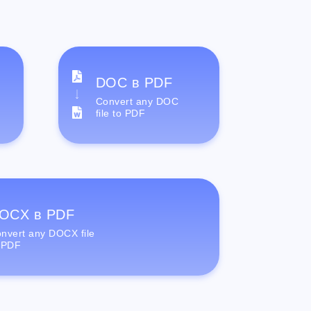
DOC в PDF
Convert any DOC
file to PDF
OCX в PDF
nvert any DOCX file
 PDF