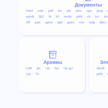
Документы
html
ods
pdf
txt
xls
xlsx
xps
png
epub
fb2
lit
lrf
mobi
pdb
rb
tcr
do
tiff
pps
ppsx
ppt
pptx
csv
odp
djvu
Архивы
Эл
cab
jar
rar
tar
tar.gz
epub
zip
7z
pdb