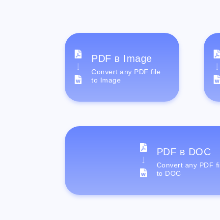
PDF в Image
Convert any PDF file
to Image
PDF в DOC
Convert any PDF fi
to DOC