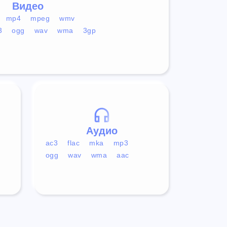
Видео
mp4
mpeg
wmv
3
ogg
wav
wma
3gp
Аудио
ac3
flac
mka
mp3
ogg
wav
wma
aac