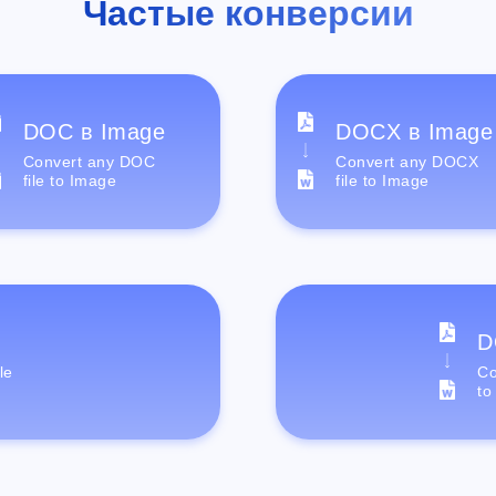
Частые конверсии
DOC в Image
DOCX в Image
Convert any DOC
Convert any DOCX
file to Image
file to Image
D
le
Co
to