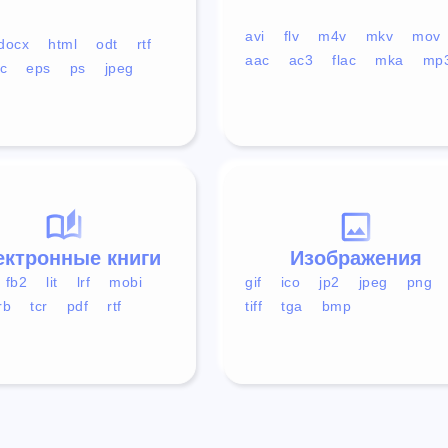
avi
flv
m4v
mkv
mov
docx
html
odt
rtf
aac
ac3
flac
mka
mp
c
eps
ps
jpeg
ектронные книги
Изображения
fb2
lit
lrf
mobi
gif
ico
jp2
jpeg
png
rb
tcr
pdf
rtf
tiff
tga
bmp