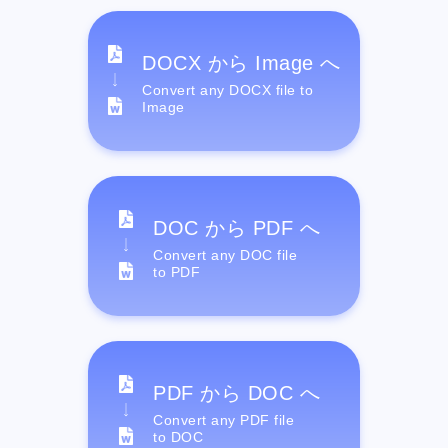
DOCX から Image へ
Convert any DOCX file to
Image
DOC から PDF へ
Convert any DOC file
to PDF
PDF から DOC へ
Convert any PDF file
to DOC