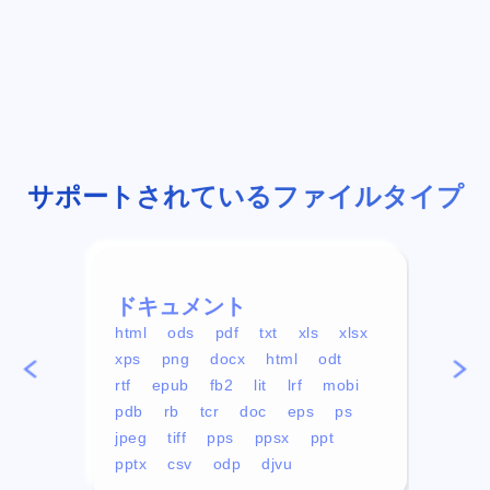
サポートされているファイルタイプ
ドキュメント
ビデ
html
ods
pdf
txt
xls
xlsx
avi
xps
png
docx
html
odt
mp4
rtf
epub
fb2
lit
lrf
mobi
aa
pdb
rb
tcr
doc
eps
ps
ogg
jpeg
tiff
pps
ppsx
ppt
pptx
csv
odp
djvu