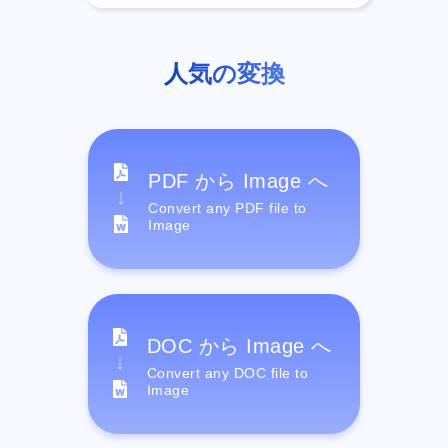
人気の変換
PDF から Image へ
Convert any PDF file to
Image
DOC から Image へ
Convert any DOC file to
Image