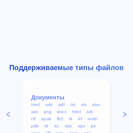
Поддерживаемые типы файлов
Документы
Вид
html
ods
pdf
txt
xls
xlsx
avi
xps
png
docx
html
odt
mp4
rtf
epub
fb2
lit
lrf
mobi
aa
pdb
rb
tcr
doc
eps
ps
ogg
jpeg
tiff
pps
ppsx
ppt