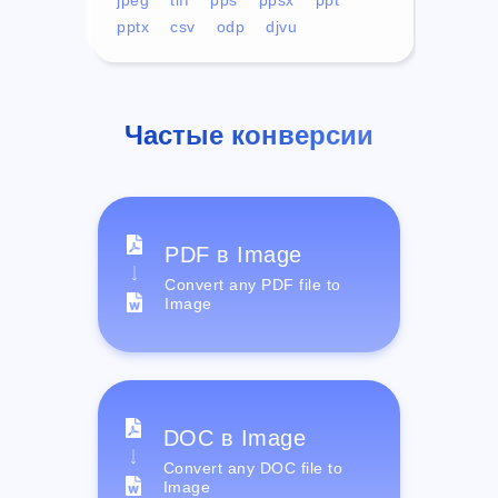
pptx
csv
odp
djvu
Частые конверсии
PDF в Image
Convert any PDF file to
Image
DOC в Image
Convert any DOC file to
Image