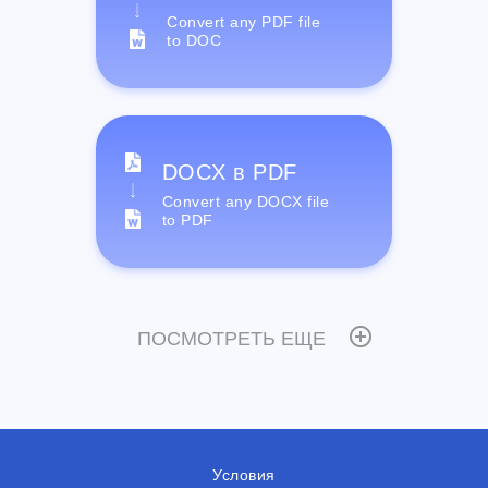
Convert any PDF file
to DOC
DOCX в PDF
Convert any DOCX file
to PDF
ПОСМОТРЕТЬ ЕЩЕ
Условия