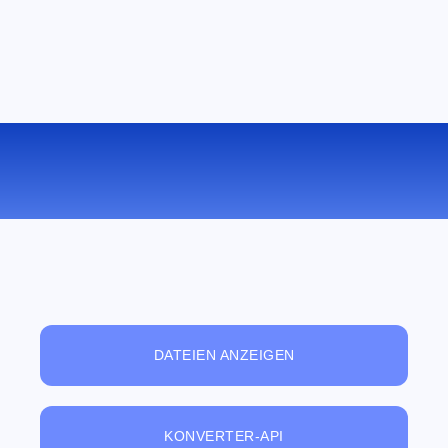
KONVERTIEREN SIE AAC ZU FLAC
ONLINE
DATEIEN ANZEIGEN
KONVERTER-API