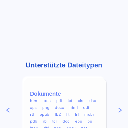
Unterstützte Dateitypen
Dokumente
Vid
html
ods
pdf
txt
xls
xlsx
avi
xps
png
docx
html
odt
mp4
rtf
epub
fb2
lit
lrf
mobi
aa
pdb
rb
tcr
doc
eps
ps
ogg
jpeg
tiff
pps
ppsx
ppt