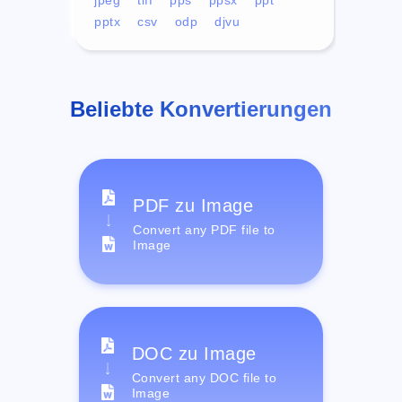
pptx
csv
odp
djvu
Beliebte Konvertierungen
PDF zu Image
Convert any PDF file to
Image
DOC zu Image
Convert any DOC file to
Image