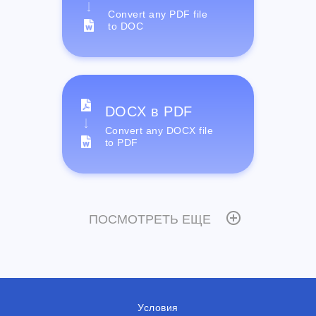
Convert any PDF file
to DOC
DOCX в PDF
Convert any DOCX file
to PDF
ПОСМОТРЕТЬ ЕЩЕ
Условия