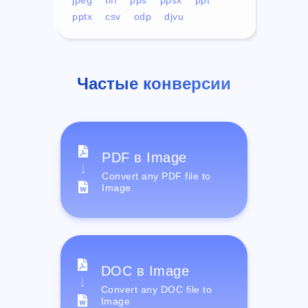
pptx
csv
odp
djvu
Частые конверсии
PDF в Image
Convert any PDF file to
Image
DOC в Image
Convert any DOC file to
Image