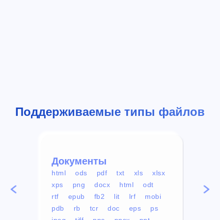
Поддерживаемые типы файлов
Документы
Вид
html
ods
pdf
txt
xls
xlsx
avi
xps
png
docx
html
odt
mp4
rtf
epub
fb2
lit
lrf
mobi
aa
pdb
rb
tcr
doc
eps
ps
ogg
jpeg
tiff
pps
ppsx
ppt