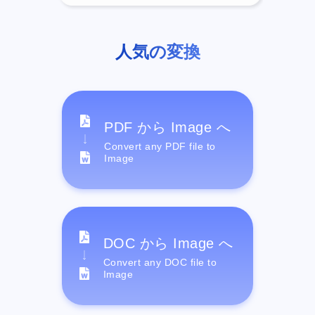
人気の変換
PDF から Image へ
Convert any PDF file to
Image
DOC から Image へ
Convert any DOC file to
Image