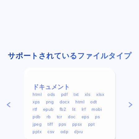
サポートされているファイルタイプ
ドキュメント
ビデ
html
ods
pdf
txt
xls
xlsx
avi
xps
png
docx
html
odt
mp4
rtf
epub
fb2
lit
lrf
mobi
aa
pdb
rb
tcr
doc
eps
ps
ogg
jpeg
tiff
pps
ppsx
ppt
pptx
csv
odp
djvu