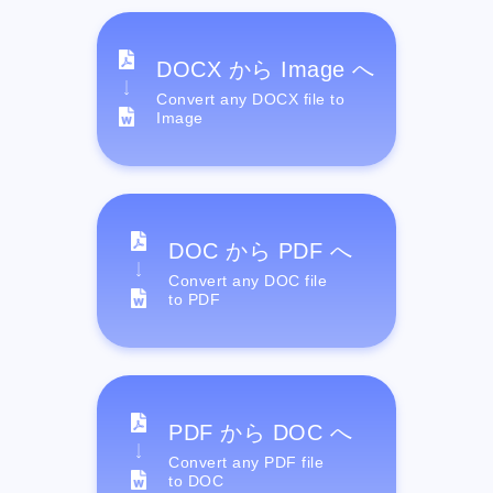
DOCX から Image へ
Convert any DOCX file to
Image
DOC から PDF へ
Convert any DOC file
to PDF
PDF から DOC へ
Convert any PDF file
to DOC