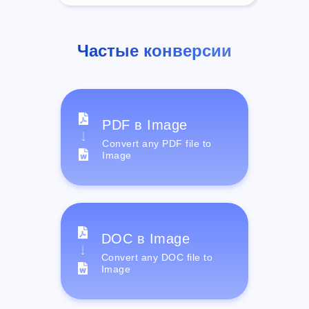
Частые конверсии
PDF в Image
Convert any PDF file to
Image
DOC в Image
Convert any DOC file to
Image