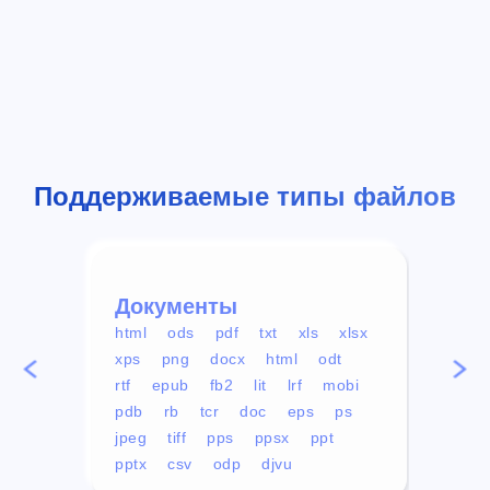
Поддерживаемые типы файлов
Документы
Вид
html
ods
pdf
txt
xls
xlsx
avi
xps
png
docx
html
odt
mp4
rtf
epub
fb2
lit
lrf
mobi
aa
pdb
rb
tcr
doc
eps
ps
ogg
jpeg
tiff
pps
ppsx
ppt
pptx
csv
odp
djvu