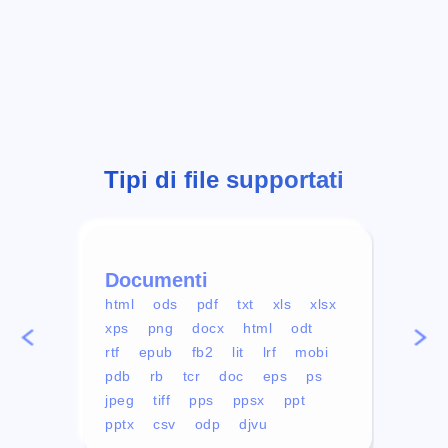
Tipi di file supportati
Documenti
Vid
html
ods
pdf
txt
xls
xlsx
avi
xps
png
docx
html
odt
mp4
rtf
epub
fb2
lit
lrf
mobi
aa
pdb
rb
tcr
doc
eps
ps
ogg
jpeg
tiff
pps
ppsx
ppt
pptx
csv
odp
djvu